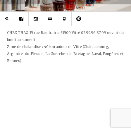
Réserver
Rejoignez
Suivez
Contacter
Téléphonez
Epinglez
votre
votre
Chez
à
Chez
prothésiste
styliste
Thao
Chez
Thao,
ongulaire
du
Thao
salon
sur
regard
de
CHEZ THAO
35 rue Baudrairie
35500
Vitré
02.99.96.87.09
ouvert
du
Facebook
et
beauté
lundi au samedi
des
sur
ongles
pininterest
Zone de chalandise : 40 km autour de Vitré (Châteaubourg,
sur
Argentré-du-Plessis, La Guerche-de-Bretagne, Laval, Fougères et
Instagram
Rennes)