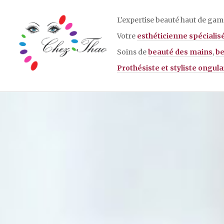
Aller
au
L'expertise beauté haut de ga
contenu
Votre
esthéticienne spécialis
principal
Soins de
beauté des mains
,
be
Prothésiste et styliste ongula