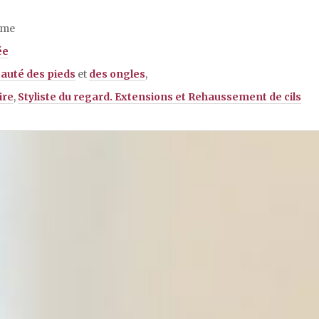
mme
ée
auté des pieds
et
des ongles
,
ire
,
Styliste du regard. Extensions et Rehaussement de cils