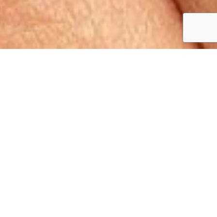
Beauté des ongles
Prothèsie et Stylisme
ongulaire
Thao, votre esthéticienne, est également prothésiste et
styliste ongulaire, spécialiste de la beauté des ongles
des mains et des pieds. Ses qualifications (diplômée de
nombreuses formations longues), son expérience très
exigeante de plus de 15 années lui valent son expertise