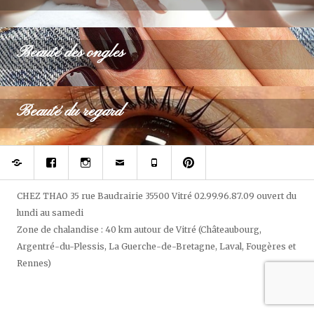
Beauté des ongles
Beauté du regard
Réserver
Rejoignez
Suivez
Contacter
Téléphonez
Epinglez
votre
votre
Chez
à
Chez
prothésiste
styliste
Thao
Chez
Thao,
ongulaire
du
Thao
salon
sur
regard
de
CHEZ THAO
35 rue Baudrairie
35500
Vitré
02.99.96.87.09
ouvert
du
Facebook
et
beauté
lundi au samedi
des
sur
ongles
pininterest
Zone de chalandise : 40 km autour de Vitré (Châteaubourg,
sur
Argentré-du-Plessis, La Guerche-de-Bretagne, Laval, Fougères et
Instagram
Rennes)