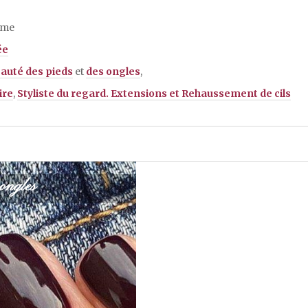
mme
ée
auté des pieds
et
des ongles
,
ire
,
Styliste du regard. Extensions et Rehaussement de cils
ongles