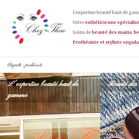
Aller
au
L'expertise beauté haut de ga
contenu
Votre
esthéticienne spécialis
principal
Soins de
beauté des mains
,
be
Prothésiste et styliste ongula
Étiquette :
prothésiste
L’expertise beauté haut de
Beauté des 
gamme