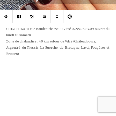
Réserver
Rejoignez
Suivez
Contacter
Téléphonez
Epinglez
votre
votre
Chez
à
Chez
prothésiste
styliste
Thao
Chez
Thao,
ongulaire
du
Thao
salon
sur
regard
de
CHEZ THAO
35 rue Baudrairie
35500
Vitré
02.99.96.87.09
ouvert
du
Facebook
et
beauté
lundi au samedi
des
sur
ongles
pininterest
Zone de chalandise : 40 km autour de Vitré (Châteaubourg,
sur
Argentré-du-Plessis, La Guerche-de-Bretagne, Laval, Fougères et
Instagram
Rennes)