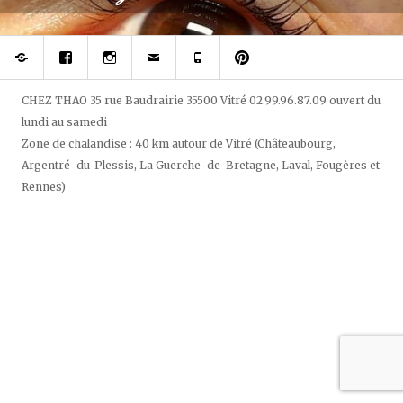
Réserver
Rejoignez
Suivez
Contacter
Téléphonez
Epinglez
votre
votre
Chez
à
Chez
prothésiste
styliste
Thao
Chez
Thao,
ongulaire
du
Thao
salon
sur
regard
de
CHEZ THAO
35 rue Baudrairie
35500
Vitré
02.99.96.87.09
ouvert
du
Facebook
et
beauté
lundi au samedi
des
sur
ongles
pininterest
Zone de chalandise : 40 km autour de Vitré (Châteaubourg,
sur
Argentré-du-Plessis, La Guerche-de-Bretagne, Laval, Fougères et
Instagram
Rennes)