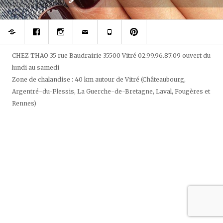
Réserver
Rejoignez
Suivez
Contacter
Téléphonez
Epinglez
votre
votre
Chez
à
Chez
prothésiste
styliste
Thao
Chez
Thao,
ongulaire
du
Thao
salon
sur
regard
de
CHEZ THAO
35 rue Baudrairie
35500
Vitré
02.99.96.87.09
ouvert
du
Facebook
et
beauté
lundi au samedi
des
sur
ongles
pininterest
Zone de chalandise : 40 km autour de Vitré (Châteaubourg,
sur
Argentré-du-Plessis, La Guerche-de-Bretagne, Laval, Fougères et
Instagram
Rennes)