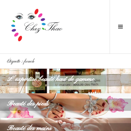
Aller
au
contenu
principal
Tog
Sid
Étiquette :
french
L’expertise beauté haut de gamme
Beauté des pieds
Beauté des mains