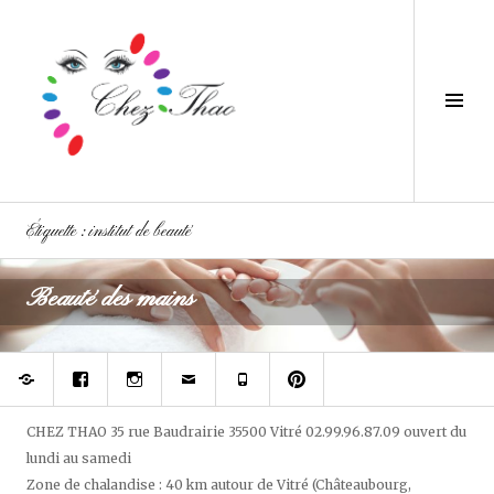
Aller
au
contenu
principal
Tog
Sid
Étiquette :
institut de beauté
Beauté des mains
Réserver
Rejoignez
Suivez
Contacter
Téléphonez
Epinglez
votre
votre
Chez
à
Chez
prothésiste
styliste
Thao
Chez
Thao,
ongulaire
du
Thao
salon
sur
regard
de
CHEZ THAO
35 rue Baudrairie
35500
Vitré
02.99.96.87.09
ouvert
du
Facebook
et
beauté
lundi au samedi
des
sur
ongles
pininterest
Zone de chalandise : 40 km autour de Vitré (Châteaubourg,