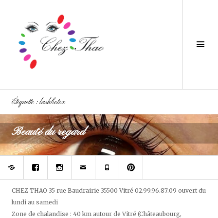
Aller
au
contenu
principal
Tog
Sid
Étiquette :
lashbotox
Beauté du regard
Réserver
Rejoignez
Suivez
Contacter
Téléphonez
Epinglez
votre
votre
Chez
à
Chez
prothésiste
styliste
Thao
Chez
Thao,
ongulaire
du
Thao
salon
sur
regard
de
CHEZ THAO
35 rue Baudrairie
35500
Vitré
02.99.96.87.09
ouvert
du
Facebook
et
beauté
lundi au samedi
des
sur
ongles
pininterest
Zone de chalandise : 40 km autour de Vitré (Châteaubourg,