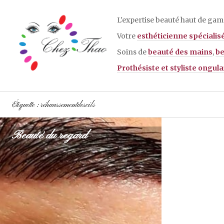
Aller
au
L'expertise beauté haut de ga
contenu
Votre
esthéticienne spécialis
principal
Soins de
beauté des mains
,
be
Prothésiste et styliste ongula
Étiquette :
réhaussementdescils
Beauté du regard