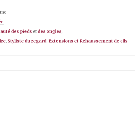
mme
ée
auté des pieds
et
des ongles
,
ire
,
Styliste du regard. Extensions et Rehaussement de cils